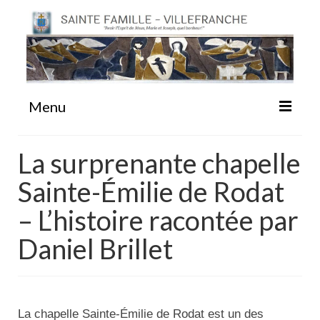
Menu
#87 (pas de titre)
La surprenante chapelle
Sainte-Émilie de Rodat
Sainte Emilie
– L’histoire racontée par
La Congrégation
Daniel Brillet
La Maison-Mère
La chapelle Sainte-Émilie de Rodat est un des