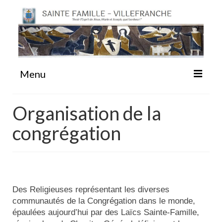
Menu
#87 (pas de titre)
Organisation de la
congrégation
Sainte Emilie
La Congrégation
Des Religieuses représentant les diverses
La Maison-Mère
communautés de la Congrégation dans le monde,
épaulées aujourd’hui par des Laïcs Sainte-Famille,