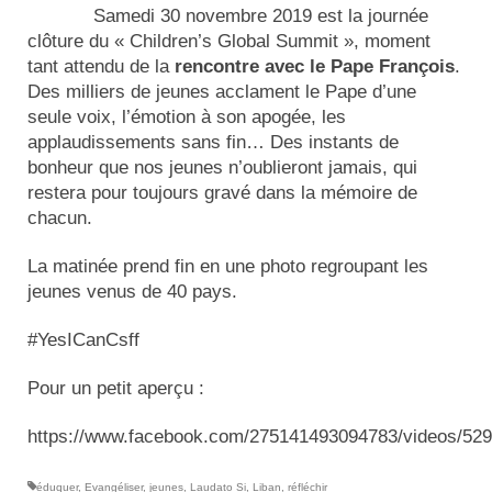
Samedi 30 novembre 2019 est la journée
clôture du « Children’s Global Summit », moment
tant attendu de la
rencontre avec le Pape François
.
Des milliers de jeunes acclament le Pape d’une
seule voix, l’émotion à son apogée, les
applaudissements sans fin… Des instants de
bonheur que nos jeunes n’oublieront jamais, qui
restera pour toujours gravé dans la mémoire de
chacun.
La matinée prend fin en une photo regroupant les
jeunes venus de 40 pays.
#YesICanCsff
Pour un petit aperçu :
https://www.facebook.com/275141493094783/videos/52
éduquer
,
Evangéliser
,
jeunes
,
Laudato Si
,
Liban
,
réfléchir