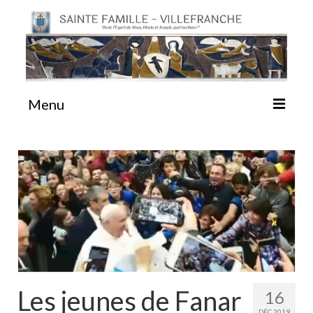
Menu
#87 (pas de titre)
Sainte Emilie
La Congrégation
La Maison-Mère
Les jeunes de Fanar
16
DÉC 2019