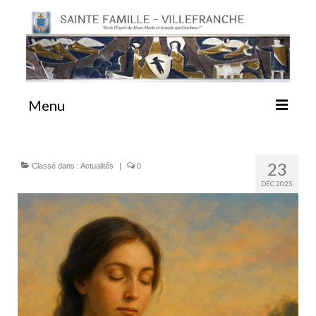
Menu
#87 (pas de titre)
23
Classé dans :
Actualités
|
0
DÉC 2025
Sainte Emilie
La Congrégation
La Maison-Mère