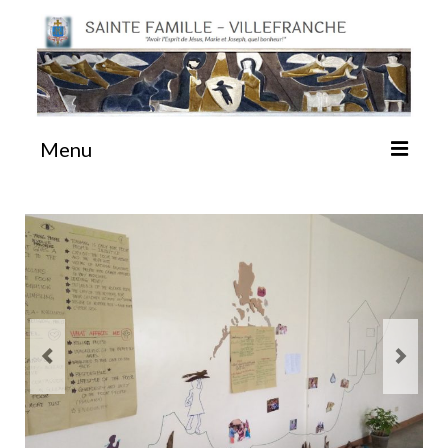
Menu
#87 (pas de titre)
Sainte Emilie
La Congrégation
La Maison-Mère