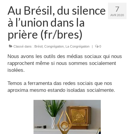
Actualités
Au Brésil, du silence
7
AVR 2020
à l’union dans la
Tutelle
prière (fr/bres)
Classé dans :
Brésil
,
Congrégation
,
La Congrégation
|
0
Nous avons les outils des médias sociaux qui nous
rapprochent même si nous sommes socialement
isolées.
Temos a ferramenta das redes sociais que nos
aproxima mesmo estando isoladas socialmente.