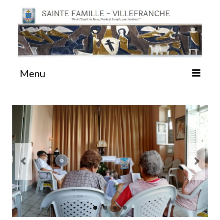
Menu
#87 (pas de titre)
Sainte Emilie
La Congrégation
La Maison-Mère