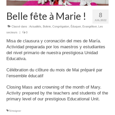
Actualités
Belle fête à Marie !
8
Tutelle
JUIL 2022
Classé dans :
Actualités
,
Bolivie
,
Congrégation
,
Éduquer
,
Evangéliser
,
Les
secteurs
|
0
Misa de clausura y coronación del mes de María.
Actividad preparada por los maestros y estudiantes
del nivel primario de nuestra prestigiosa Unidad
Educativa.
Célébration du clôture du mois de Mai préparé par
l’ensemble éducatif
Closing Mass and crowning of the month of Mary.
Activity prepared by the teachers and students of the
primary level of our prestigious Educational Unit.
Témoigner