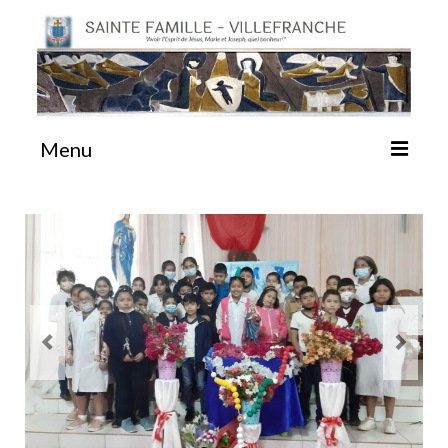
Menu
#87 (pas de titre)
Sainte Emilie
La Congrégation
La Maison-Mère