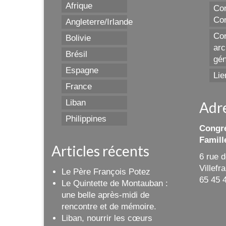
Afrique
Con
Con
Angleterre/Irlande
Con
Bolivie
arc
Brésil
gén
Espagne
Lie
France
Liban
Adr
Philippines
Congré
Famill
Articles récents
6 rue 
Villef
Le Père François Potez
65 45 
Le Quintette de Montauban :
une belle après-midi de
rencontre et de mémoire.
Liban, nourrir les cœurs