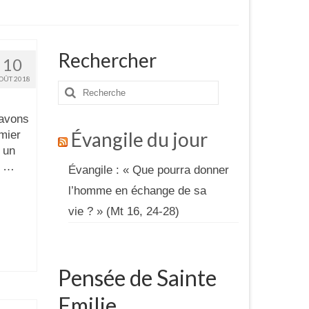
Rechercher
10
OÛT 2018
Rechercher
:
 avons
Évangile du jour
emier
 un
s …
Évangile : « Que pourra donner
l’homme en échange de sa
vie ? » (Mt 16, 24-28)
Pensée de Sainte
Emilie