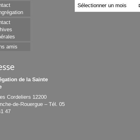
Archives
tact
grégation
tact
hives
érales
ns amis
esse
gation de la Sainte
e
des Cordeliers 12200
ranche-de-Rouergue – Tél. 05
41 47