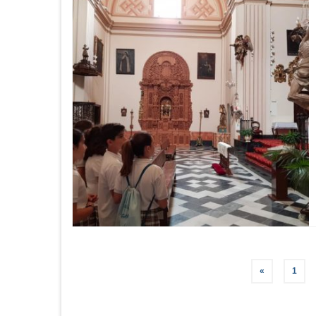
Pagination
«
1
des