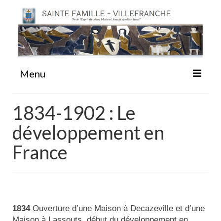
Menu
#87 (pas de titre)
1834-1902 : Le
développement en
Sainte Emilie
France
La Congrégation
La Maison-Mère
1834
Ouverture d’une Maison à Decazeville et d’une
Maison à Lassouts, début du développement en