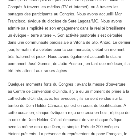
Congrès à travers les médias (TV et Internet), ou à travers les
partages des participants au Congrès. Nous avons accueilli Mgr
Francisco, évêque du diocèse de Sete Lagoas/MG. Nous avons
admiré sa simplicité et son engagement dans la réalité brésilienne,
un évêque « terre à terre ». Son activité pastorale s’est déroulée
dans une communauté paroissiale à Vitória de Sto. Antão. Le dernier
jour, le matin, il a célébré pour la communauté, c’était un moment
très fraternel et pieux. Nous avons également accueilli le diacre
permanent José Gomes, de João Pessoa ; en tant que médecin, il a
été très attentif aux sœurs âgées.
Quelques moments forts du Congrès : avant la messe d’ouverture
au Centre de convention d’Olinda, il y a eu un moment de prière à la
cathédrale d’Olinda, avec les évêques ; ils se sont rendus sur la
tombe de Dom Hélder Câmara, qui est en cours de béatification. À
cette occasion, chaque évêque a reçu une croix en bois, réplique de
la croix de Dom Helder. C’était émouvant de voir chaque évêque
avec la même croix que Dom, si simple. Près de 200 évêques
étaient présents. La présence du représentant du pape François, le