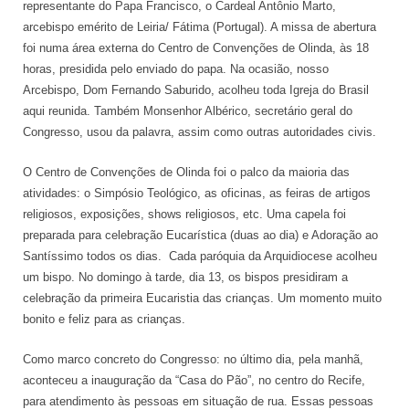
representante do Papa Francisco, o Cardeal Antônio Marto,
arcebispo emérito de Leiria/ Fátima (Portugal). A missa de abertura
foi numa área externa do Centro de Convenções de Olinda, às 18
horas, presidida pelo enviado do papa. Na ocasião, nosso
Arcebispo, Dom Fernando Saburido, acolheu toda Igreja do Brasil
aqui reunida. Também Monsenhor Albérico, secretário geral do
Congresso, usou da palavra, assim como outras autoridades civis.
O Centro de Convenções de Olinda foi o palco da maioria das
atividades: o Simpósio Teológico, as oficinas, as feiras de artigos
religiosos, exposições, shows religiosos, etc. Uma capela foi
preparada para celebração Eucarística (duas ao dia) e Adoração ao
Santíssimo todos os dias. Cada paróquia da Arquidiocese acolheu
um bispo. No domingo à tarde, dia 13, os bispos presidiram a
celebração da primeira Eucaristia das crianças. Um momento muito
bonito e feliz para as crianças.
Como marco concreto do Congresso: no último dia, pela manhã,
aconteceu a inauguração da “Casa do Pão”, no centro do Recife,
para atendimento às pessoas em situação de rua. Essas pessoas