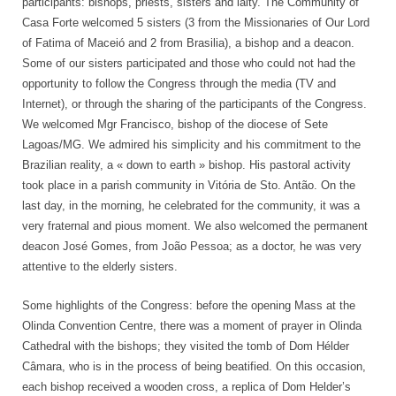
participants: bishops, priests, sisters and laity. The Community of
Casa Forte welcomed 5 sisters (3 from the Missionaries of Our Lord
of Fatima of Maceió and 2 from Brasilia), a bishop and a deacon.
Some of our sisters participated and those who could not had the
opportunity to follow the Congress through the media (TV and
Internet), or through the sharing of the participants of the Congress.
We welcomed Mgr Francisco, bishop of the diocese of Sete
Lagoas/MG. We admired his simplicity and his commitment to the
Brazilian reality, a « down to earth » bishop. His pastoral activity
took place in a parish community in Vitória de Sto. Antão. On the
last day, in the morning, he celebrated for the community, it was a
very fraternal and pious moment. We also welcomed the permanent
deacon José Gomes, from João Pessoa; as a doctor, he was very
attentive to the elderly sisters.
Some highlights of the Congress: before the opening Mass at the
Olinda Convention Centre, there was a moment of prayer in Olinda
Cathedral with the bishops; they visited the tomb of Dom Hélder
Câmara, who is in the process of being beatified. On this occasion,
each bishop received a wooden cross, a replica of Dom Helder’s