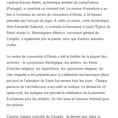
cardinal Antonio Marto, archevêque émérite de Leiria/Fatima
(Portugal), a constitué un moment fort. La messe d’ouverture a eu
lieu à l’extérieur du centre de convention d’Olinda, à 18 heures,
présidée par l’envoyé du pape. À cette occasion, notre archevêque,
Dom Fernando Saburido, a souhaité la bienvenue à toute l’Église du
Brésil réunie ici. Monseigneur Albérico, secrétaire général du
Congrès, a également pris la parole, ainsi que d’autres autorités
civiles.
Le centre de convention d’Olinda a été le théâtre de la plupart des
activités : le symposium théologique, les ateliers, les foires
d’articles religieux, les expositions, les spectacles religieux, etc.
Une chapelle a été préparée pour la célébration eucharistique (deux
par jour) et l’adoration du Saint-Sacrement tous les jours. Chaque
paroisse de l’archidiocèse a accueilli un évêque. Le dimanche 13
après-midi, les évêques ont présidé la célébration de la première
Eucharistie pour les enfants. Un très beau et heureux moment pour
les enfants.
Comme marque concrète du Congrès : le dernier jour, dans la