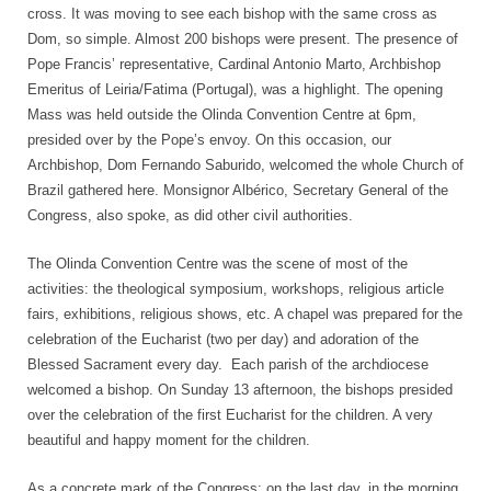
cross. It was moving to see each bishop with the same cross as
Dom, so simple. Almost 200 bishops were present. The presence of
Pope Francis’ representative, Cardinal Antonio Marto, Archbishop
Emeritus of Leiria/Fatima (Portugal), was a highlight. The opening
Mass was held outside the Olinda Convention Centre at 6pm,
presided over by the Pope’s envoy. On this occasion, our
Archbishop, Dom Fernando Saburido, welcomed the whole Church of
Brazil gathered here. Monsignor Albérico, Secretary General of the
Congress, also spoke, as did other civil authorities.
The Olinda Convention Centre was the scene of most of the
activities: the theological symposium, workshops, religious article
fairs, exhibitions, religious shows, etc. A chapel was prepared for the
celebration of the Eucharist (two per day) and adoration of the
Blessed Sacrament every day. Each parish of the archdiocese
welcomed a bishop. On Sunday 13 afternoon, the bishops presided
over the celebration of the first Eucharist for the children. A very
beautiful and happy moment for the children.
As a concrete mark of the Congress: on the last day, in the morning,