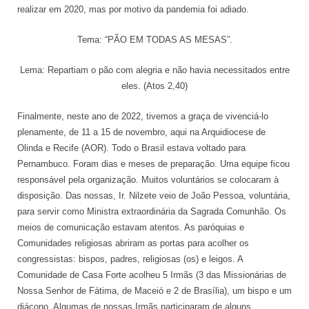
Actualités
realizar em 2020, mas por motivo da pandemia foi adiado.
Tema: “PÃO EM TODAS AS MESAS”.
Tutelle
Lema: Repartiam o pão com alegria e não havia necessitados entre
eles. (Atos 2,40)
Finalmente, neste ano de 2022, tivemos a graça de vivenciá-lo
plenamente, de 11 a 15 de novembro, aqui na Arquidiocese de
Olinda e Recife (AOR). Todo o Brasil estava voltado para
Pernambuco. Foram dias e meses de preparação. Uma equipe ficou
responsável pela organização. Muitos voluntários se colocaram à
disposição. Das nossas, Ir. Nilzete veio de João Pessoa, voluntária,
para servir como Ministra extraordinária da Sagrada Comunhão. Os
meios de comunicação estavam atentos. As paróquias e
Comunidades religiosas abriram as portas para acolher os
congressistas: bispos, padres, religiosas (os) e leigos. A
Comunidade de Casa Forte acolheu 5 Irmãs (3 das Missionárias de
Nossa Senhor de Fátima, de Maceió e 2 de Brasília), um bispo e um
diácono. Algumas de nossas Irmãs participaram de alguns