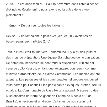
2020…, s’est donc tenu du 11 au 15 novembre dans l’archidiocèse
d’Olinda et Recife, enfin, nous avons eu la grâce de le vivre
pleinement !
Thème : « Du pain sur toutes les tables ».
Devise : « Ils rompaient le pain avec joie, et il n’y avait pas de
besoin parmi eux » (Actes 2:40)
Tout le Brésil était tourné vers Pernambuco. Il y a eu des jours et
des mois de préparation. Une équipe était chargée de l’organisation.
De nombreux bénévoles se sont rendus disponibles. Nilzete est
venu de João Pessoa, en tant que volontaire, pour servir comme
ministre extraordinaire de la Sainte Communion. Les médias ont été
attentifs. Les paroisses et les communautés religieuses ont ouvert
leurs portes pour accueillir les participants : évêques, prêtres, sœurs
et laïcs. La Communauté de Casa Forte a accueilli 5 sœurs (3 des
Missionnaires de Notre Seigneur de Fatima de Maceió et 2 de
Brasilia), un évêque et un diacre. Certaines de nos sœurs ont
participé et ceux qui n’ont pas pu ont eu l’opportunité de suivre le