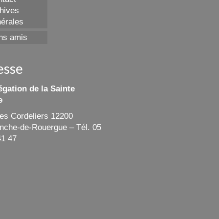
hives
érales
ns amis
esse
gation de la Sainte
e
des Cordeliers 12200
ranche-de-Rouergue – Tél. 05
41 47