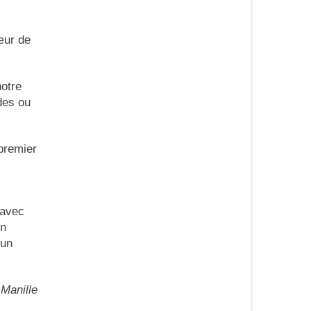
œur de
notre
des ou
 premier
 avec
un
 un
Manille