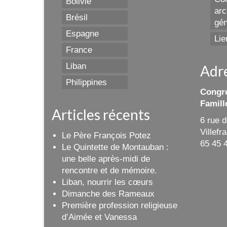
Bolivie
arc
Brésil
gén
Espagne
Lie
France
Liban
Adr
Philippines
Congré
Famill
Articles récents
6 rue 
Villef
Le Père François Potez
65 45 
Le Quintette de Montauban :
une belle après-midi de
rencontre et de mémoire.
Liban, nourrir les cœurs
Dimanche des Rameaux
Première profession religieuse
d’Aimée et Vanessa