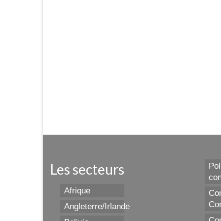
Les secteurs
Pol
con
Afrique
Con
Con
Angleterre/Irlande
Con