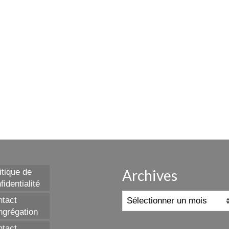
Archives
itique de
fidentialité
Archives
tact
grégation
tact