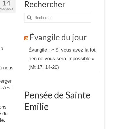
14
Rechercher
NOV 2025
Rechercher
:
Évangile du jour
la
Évangile : « Si vous avez la foi,
rien ne vous sera impossible »
(Mt 17, 14-20)
 à nous
merger
 s’est
Pensée de Sainte
Emilie
ons
é du
le.