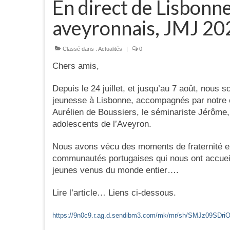
En direct de Lisbonn
aveyronnais, JMJ 20
Classé dans :
Actualités
|
0
Chers amis,
Depuis le 24 juillet, et jusqu’au 7 août, nou
jeunesse à Lisbonne, accompagnés par notre
Aurélien de Boussiers, le séminariste Jérôme, 
adolescents de l’Aveyron.
Nous avons vécu des moments de fraternité ext
communautés portugaises qui nous ont accueill
jeunes venus du monde entier….
Lire l’article… Liens ci-dessous.
https://9n0c9.r.ag.d.sendibm3.com/mk/mr/sh/SMJz09S