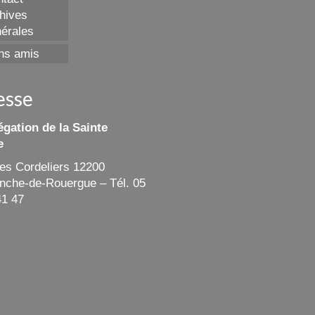
hives
érales
ns amis
esse
gation de la Sainte
e
des Cordeliers 12200
ranche-de-Rouergue – Tél. 05
41 47