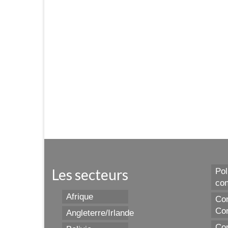
Les secteurs
Pol
con
Afrique
Con
Con
Angleterre/Irlande
Con