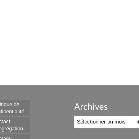
Archives
itique de
fidentialité
Archives
tact
grégation
tact