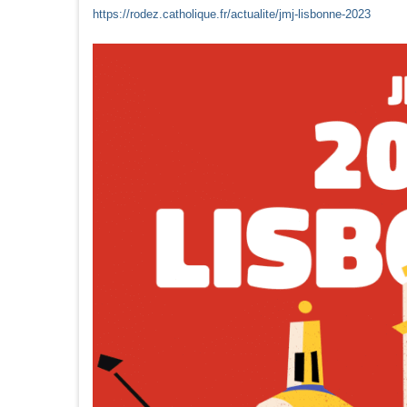
https://rodez.catholique.fr/actualite/jmj-lisbonne-2023