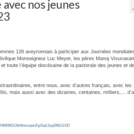
e avec nos jeunes
A
23
s sommes 126 aveyronnais à participer aux Journées mondiales
 évêque Monseigneur Luc Meyer, les pères Manoj Visuvasam
et toute l’équipe diocésaine de la pastorale des jeunes et d
raordinaires, entre nous, avec d’autres français, avec les
is, mais aussi avec des dizaines, centaines, milliers,… d’a
DriOHW09GOhHtnrvoamFp/5aL5sp0NGSXD