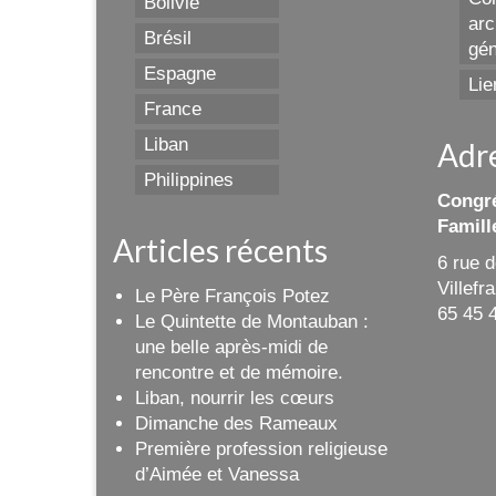
Bolivie
arc
Brésil
gén
Espagne
Lie
France
Liban
Adr
Philippines
Congré
Famill
Articles récents
6 rue 
Villef
Le Père François Potez
65 45 
Le Quintette de Montauban :
une belle après-midi de
rencontre et de mémoire.
Liban, nourrir les cœurs
Dimanche des Rameaux
Première profession religieuse
d’Aimée et Vanessa