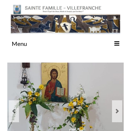
Menu
#87 (pas de titre)
Sainte Emilie
La Congrégation
La Maison-Mère