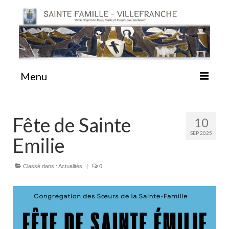
Menu
#87 (pas de titre)
Fête de Sainte
10
SEP 2025
Emilie
Sainte Emilie
Classé dans :
Actualités
|
0
La Congrégation
La Maison-Mère