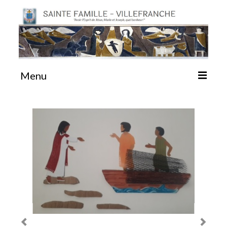
Menu
#87 (pas de titre)
Sainte Emilie
La Congrégation
La Maison-Mère