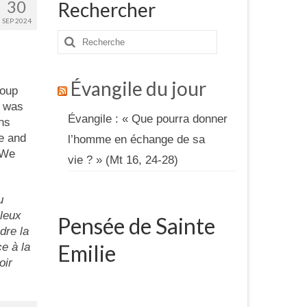
30
Rechercher
SEP 2024
Rechercher
:
Évangile du jour
roup
t was
Évangile : « Que pourra donner
ons
ve and
l’homme en échange de sa
 We
vie ? » (Mt 16, 24-28)
u
lleux
Pensée de Sainte
dre la
Emilie
ce à la
oir