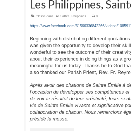
Les Philippines, Saint
Classé dans :
Actualités
,
Philippines
|
0
https://www.facebook.com/61566336842266/videos/10859
Beginning with distributing different quotations
was given the opportunity to develop their skill
wonderful to see the outcome of their creativi
about their experience in doing things as a gr
meaningful for us today. Thanks be to God tha
also thanked our Parish Priest, Rev. Fr. Reym
Après avoir des citations de Sainte Émilie à d
l’occasion de développer ses compétences et se
de voir le résultat de leur créativité, leurs se
vie de Sainte Emilie vivante et significative p
collaboration de chacun. Nous remercions ég
présidé la messe.