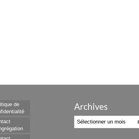
Archives
itique de
fidentialité
Archives
tact
grégation
tact