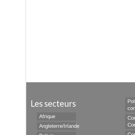
Les secteurs
Pol
con
Afrique
Con
Con
Angleterre/Irlande
Con