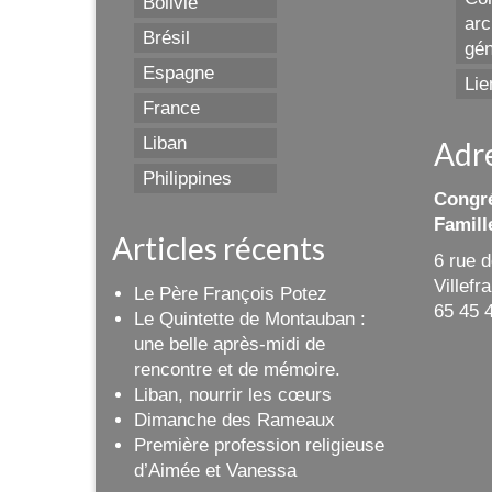
Bolivie
arc
Brésil
gén
Espagne
Lie
France
Liban
Adr
Philippines
Congré
Famill
Articles récents
6 rue 
Villef
Le Père François Potez
65 45 
Le Quintette de Montauban :
une belle après-midi de
rencontre et de mémoire.
Liban, nourrir les cœurs
Dimanche des Rameaux
Première profession religieuse
d’Aimée et Vanessa