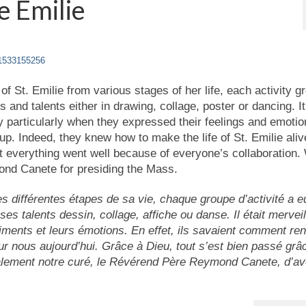
e Emilie
11533155256
 of St. Emilie from various stages of her life, each activity g
s and talents either in drawing, collage, poster or dancing. I
ty particularly when they expressed their feelings and emoti
oup. Indeed, they knew how to make the life of St. Emilie ali
t everything went well because of everyone’s collaboration.
ond Canete for presiding the Mass.
es différentes étapes de sa vie, chaque groupe d’activité a e
s talents dessin, collage, affiche ou danse. Il était mervei
ntiments et leurs émotions. En effet, ils savaient comment ren
our nous aujourd’hui. Grâce à Dieu, tout s’est bien passé grâ
alement notre curé, le Révérend Père Reymond Canete, d’av