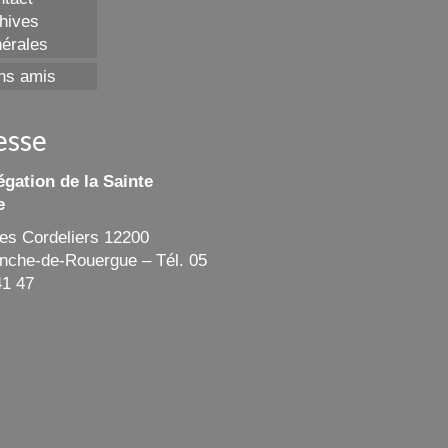
hives
érales
ns amis
esse
gation de la Sainte
e
des Cordeliers 12200
ranche-de-Rouergue – Tél. 05
41 47