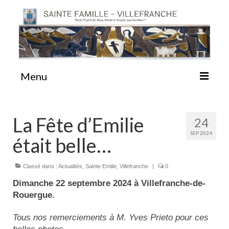
Menu
#87 (pas de titre)
La Fête d’Emilie
24
SEP 2024
était belle…
Sainte Emilie
Classé dans :
Actualités
,
Sainte Emilie
,
Villefranche
|
0
La Congrégation
Dimanche 22 septembre 2024 à Villefranche-de-
Rouergue.
La Maison-Mère
Tous nos remerciements à M. Yves Prieto pour ces