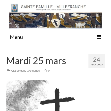
Menu
#87 (pas de titre)
Mardi 25 mars
24
MAR 2025
Sainte Emilie
Classé dans :
Actualités
|
0
La Congrégation
La Maison-Mère