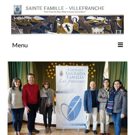
Menu
#87 (pas de titre)
Sainte Emilie
La Congrégation
La Maison-Mère