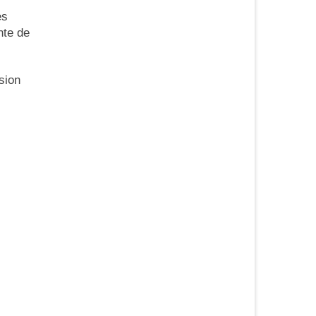
es
nte de
sion