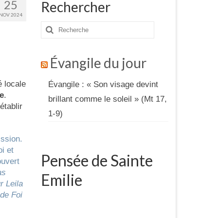
25
Rechercher
NOV 2024
Rechercher
:
Évangile du jour
 locale
Évangile : « Son visage devint
e
.
brillant comme le soleil » (Mt 17,
établir
1-9)
ission.
i et
Pensée de Sainte
ouvert
as
Emilie
r Leila
 de Foi