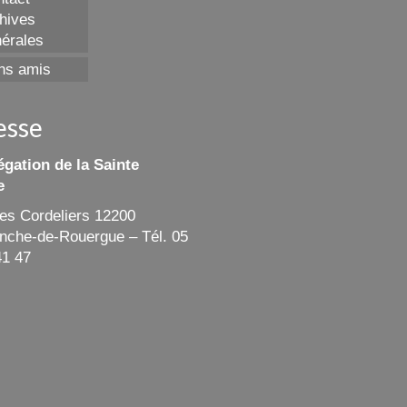
hives
érales
ns amis
esse
gation de la Sainte
e
des Cordeliers 12200
ranche-de-Rouergue – Tél. 05
41 47