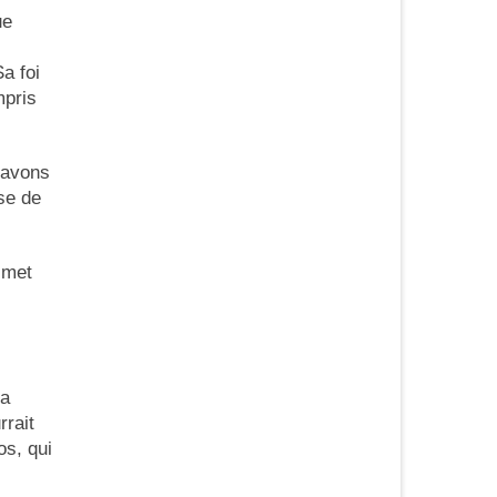
ue
Sa foi
mpris
 avons
se de
 met
La
rrait
os, qui