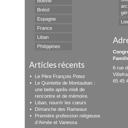
Bolivie
arc
Brésil
gén
Espagne
Lie
France
Liban
Adr
Philippines
Congré
Famill
Articles récents
6 rue 
Villef
Le Père François Potez
65 45 
Le Quintette de Montauban :
une belle après-midi de
rencontre et de mémoire.
Liban, nourrir les cœurs
Dimanche des Rameaux
Première profession religieuse
d’Aimée et Vanessa