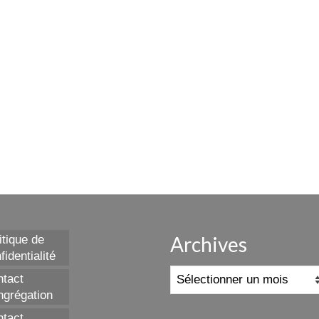
Archives
itique de
fidentialité
Archives
tact
grégation
tact