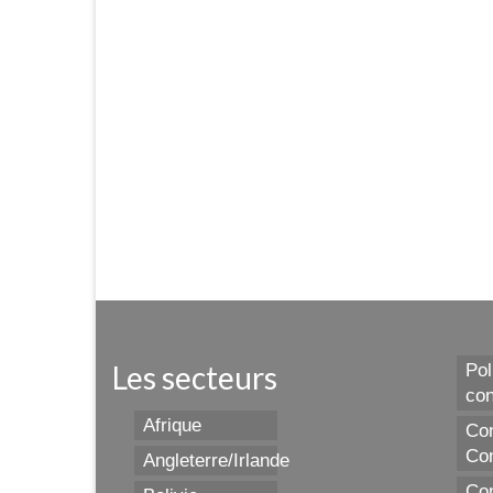
Les secteurs
Pol
con
Afrique
Con
Con
Angleterre/Irlande
Con