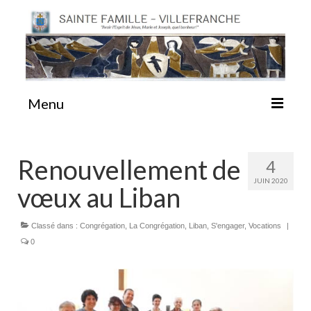
Menu
#87 (pas de titre)
Renouvellement de
4
JUIN 2020
vœux au Liban
Sainte Emilie
Classé dans :
Congrégation
,
La Congrégation
,
Liban
,
S'engager
,
Vocations
|
La Congrégation
0
La Maison-Mère