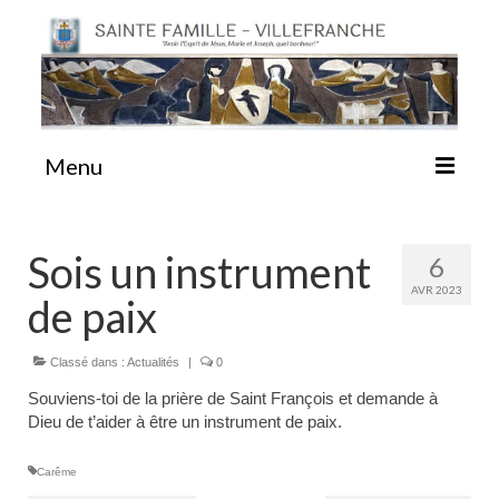
Menu
#87 (pas de titre)
Sois un instrument
6
AVR 2023
de paix
Sainte Emilie
Classé dans :
Actualités
|
0
La Congrégation
Souviens-toi de la prière de Saint François et demande à
Dieu de t’aider à être un instrument de paix.
La Maison-Mère
Carême