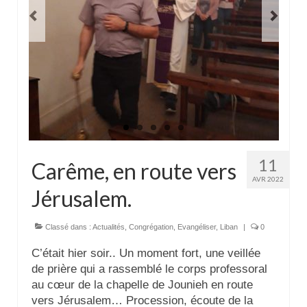
Actualités
Tutelle
11
Carême, en route vers
AVR 2022
Jérusalem.
Classé dans :
Actualités
,
Congrégation
,
Evangéliser
,
Liban
|
0
C’était hier soir.. Un moment fort, une veillée
de prière qui a rassemblé le corps professoral
au cœur de la chapelle de Jounieh en route
vers Jérusalem… Procession, écoute de la