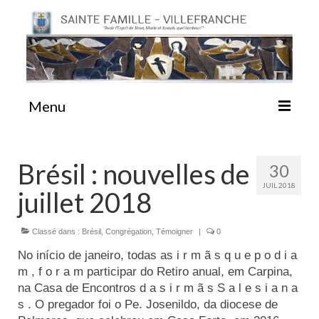
Menu
#87 (pas de titre)
Brésil : nouvelles de
30
JUIL 2018
juillet 2018
Sainte Emilie
Classé dans :
Brésil
,
Congrégation
,
Témoigner
|
0
La Congrégation
No início de janeiro, todas as i r m ã s q u e p o d i a
m , f o r a m participar do Retiro anual, em Carpina,
La Maison-Mère
na Casa de Encontros d a s i r m ã s S a l e s i a n a
s . O pregador foi o Pe. Josenildo, da diocese de