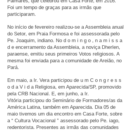
Palmares, que celebrou em Casa Forte, em 2016.
Actualités
Foi um tempo de graças para as irmãs que
participaram.
Tutelle
No início de fevereiro realizou-se a Assembleia anual
do Setor, em Praia Formosa e foi assessorada pelo
Pe. Joaquim, indiano. No d o m i n g o , n a m i s s a
d e encerramento da Assembleia, a noviça Dherlen,
paraense, emitiu seus primeiros Votos religiosos. A
mesma foi enviada para a comunidade de Areião, no
Pará.
Em maio, a Ir. Vera participou de u m C o n g r e s s
o d a V i d a Religiosa, em Aparecida/SP, promovido
pela CRB Nacional. E, em junho, a Ir.
Vitória participou do Seminário de Formadores/as da
América Latina, também em Aparecida. Dia 05 de
maio tivemos um dia encontro em Casa Forte, sobre
a “ Cultura Vocacional ” assessorado pelo Pe. iago,
redentorista. Presentes as irmãs das comunidades