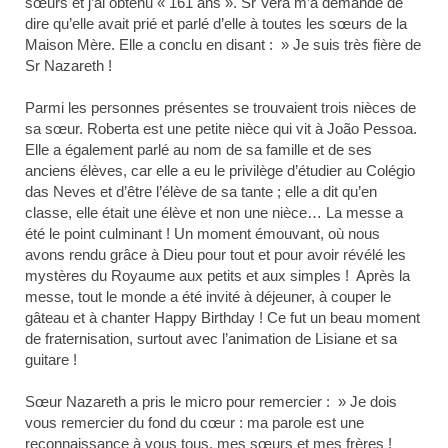
sœurs et j’ai obtenu « 161 ans ». Sr Vera m’a demandé de
dire qu’elle avait prié et parlé d’elle à toutes les sœurs de la
Maison Mère. Elle a conclu en disant : » Je suis très fière de
Sr Nazareth !
Parmi les personnes présentes se trouvaient trois nièces de
sa sœur. Roberta est une petite nièce qui vit à João Pessoa.
Elle a également parlé au nom de sa famille et de ses
anciens élèves, car elle a eu le privilège d’étudier au Colégio
das Neves et d’être l’élève de sa tante ; elle a dit qu’en
classe, elle était une élève et non une nièce… La messe a
été le point culminant ! Un moment émouvant, où nous
avons rendu grâce à Dieu pour tout et pour avoir révélé les
mystères du Royaume aux petits et aux simples ! Après la
messe, tout le monde a été invité à déjeuner, à couper le
gâteau et à chanter Happy Birthday ! Ce fut un beau moment
de fraternisation, surtout avec l’animation de Lisiane et sa
guitare !
Sœur Nazareth a pris le micro pour remercier : » Je dois
vous remercier du fond du cœur : ma parole est une
reconnaissance à vous tous, mes sœurs et mes frères !