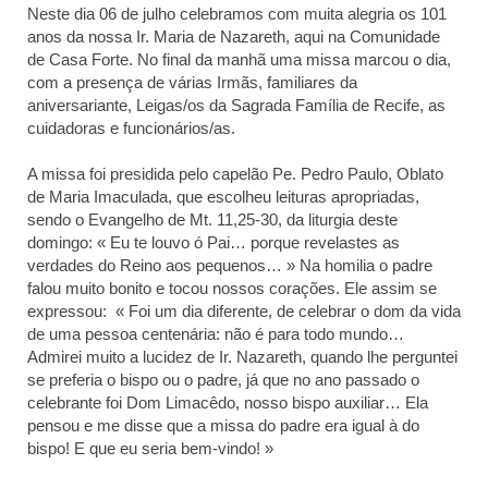
Actualités
Neste dia 06 de julho celebramos com muita alegria os 101
anos da nossa Ir. Maria de Nazareth, aqui na Comunidade
de Casa Forte. No final da manhã uma missa marcou o dia,
Tutelle
com a presença de várias Irmãs, familiares da
aniversariante, Leigas/os da Sagrada Família de Recife, as
cuidadoras e funcionários/as.
A missa foi presidida pelo capelão Pe. Pedro Paulo, Oblato
de Maria Imaculada, que escolheu leituras apropriadas,
sendo o Evangelho de Mt. 11,25-30, da liturgia deste
domingo: « Eu te louvo ó Pai… porque revelastes as
verdades do Reino aos pequenos… » Na homilia o padre
falou muito bonito e tocou nossos corações. Ele assim se
expressou: « Foi um dia diferente, de celebrar o dom da vida
de uma pessoa centenária: não é para todo mundo…
Admirei muito a lucidez de Ir. Nazareth, quando lhe perguntei
se preferia o bispo ou o padre, já que no ano passado o
celebrante foi Dom Limacêdo, nosso bispo auxiliar… Ela
pensou e me disse que a missa do padre era igual à do
bispo! E que eu seria bem-vindo! »