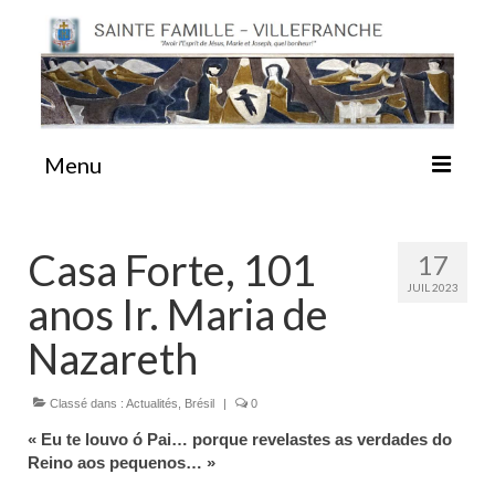
Menu
#87 (pas de titre)
Casa Forte, 101
17
JUIL 2023
anos Ir. Maria de
Sainte Emilie
Nazareth
La Congrégation
Classé dans :
Actualités
,
Brésil
|
0
La Maison-Mère
« Eu te louvo ó Pai… porque revelastes as verdades do
Reino aos pequenos… »