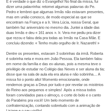
E é verdade o que diz o Evangelho! No final da missa, fui
dizer uma palavrinha: retomei algumas palavras do Pe.
Pedro e lembrei que algumas Irmãs não estavam presentes,
mas em união conosco, de modo especial as que se
encontram na França e a Ir. Vera Lúcia, nossa Geral, que
também faz aniversário no mesmo dia. Juntei a idade das
duas Irmãs e deu « 161 anos ». Ir. Vera me pediu pra dizer
que rezou e falou dela pra todas as Irmãs na Casa Mãe. E
concluiu dizendo: « Tenho muito orgulho de Ir. Nazareth! »
Dentre os presentes, estavam 3 sobrinhas da irmã. Roberta
é sobrinha neta e mora em João Pessoa. Ela também falou
em nome da família e das ex-alunas, pois a mesma teve o
privilégio de estudar no Colégio das Neves e ser aluna da tia;
disse que na sala de aula ela era aluna e não sobrinha… A
missa foi o ponto alto! Momento emocionante, onde
rendemos graças a Deus por tudo e por revelar os mistérios
do Reino aos pequenos e simples! Após a missa todos
foram convidados para o almoço, o corte do bolo e o canto
do Parabéns pra você! Um belo momento de
confraternização, contando sobretudo com a animação de
Lisiane e o seu violão!