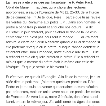
La messe a été présidée par l’aumônier, le P. Peter Paul,
Oblat de Marie Immaculée, qui a choisi des lectures
appropriées, à savoir l’Évangile de Mt 11, 25-30, de la liturgie
de ce dimanche : » Je te loue, Père… parce que tu as révélé
les vérités du Royaume aux petits… « . Dans son homélie, le
prêtre a parlé très joliment et a touché nos cœurs. Il a dit :
« C’était un jour différent, pour célébrer le don de la vie d’un
centenaire : ce n’est pas pour tout le monde…. J’ai vraiment
admiré la clarté de Sœur Nazareth quand je lui ai demandé si
elle préférait l’évêque ou le prêtre, puisque l’année dernière le
célébrant était Dom Limacêdo, notre évêque auxiliaire… Elle
a réfléchi et m’a dit qu’elle préférait le prêtre. Elle a réfléchi et
m’a dit que la messe du prêtre était la même que celle de
l’évêque ! Et que je serais le bienvenu ! »
Et c’est vrai ce que dit l’Evangile ! A la fin de la messe, je suis
allée dire un petit mot : j’ai repris quelques paroles du Père
Pedro et je me suis souvenue que certaines sœurs n’étaient
pas présentes, mais en union avec nous, en particulier celles
de France et Sr Vera Lucia, notre Générale, dont c’est aussi
l’anniversaire le même jour. J’ai additionné les âges des deux