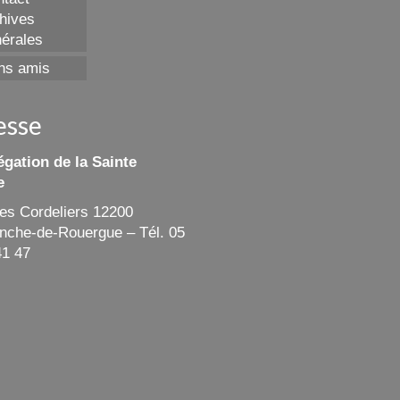
hives
érales
ns amis
esse
gation de la Sainte
e
des Cordeliers 12200
ranche-de-Rouergue – Tél. 05
41 47