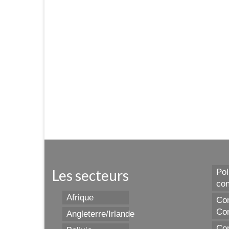
Les secteurs
Pol
con
Afrique
Con
Con
Angleterre/Irlande
Con