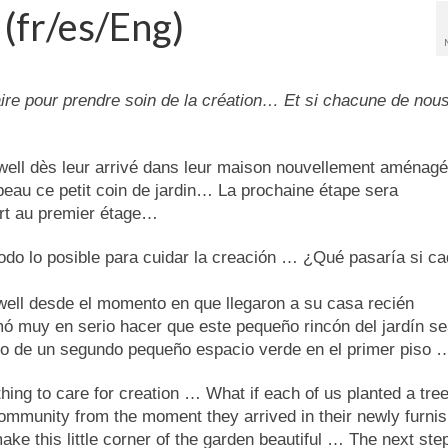
 (fr/es/Eng)
ire pour prendre soin de la création… Et si chacune de nou
well dès leur arrivé dans leur maison nouvellement aménagé
au ce petit coin de jardin… La prochaine étape sera
ert au premier étage…
do lo posible para cuidar la creación … ¿Qué pasaría si c
well desde el momento en que llegaron a su casa recién
 muy en serio hacer que este pequeño rincón del jardín s
lo de un segundo pequeño espacio verde en el primer piso 
ing to care for creation … What if each of us planted a tree
ommunity from the moment they arrived in their newly furni
ake this little corner of the garden beautiful … The next step