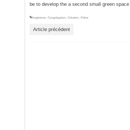
be to develop the a second small green space o
Angleterre
,
Congrégation
,
Création
,
Prière
Article précédent