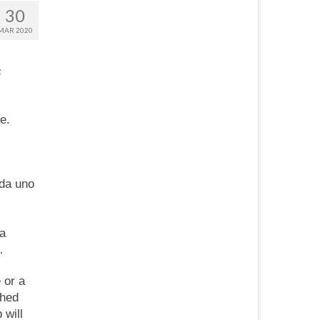
30
MAR 2020
s
e.
ada uno
ea
…
 or a
shed
 will