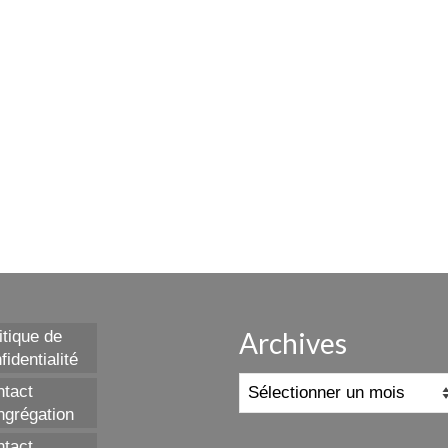
Archives
itique de
fidentialité
Archives
tact
grégation
tact