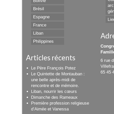
Bolivie
arc
Brésil
gén
Espagne
Lie
France
Liban
Adr
Philippines
Congré
Famill
Articles récents
6 rue 
Villef
Le Père François Potez
65 45 
Le Quintette de Montauban :
une belle après-midi de
rencontre et de mémoire.
Liban, nourrir les cœurs
Dimanche des Rameaux
Première profession religieuse
d’Aimée et Vanessa