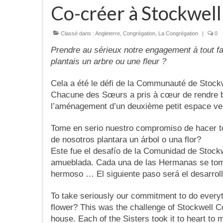
Co-créer à Stockwell
Classé dans :
Angleterre
,
Congrégation
,
La Congrégation
|
0
Prendre au sérieux notre engagement à tout fa
plantais un arbre ou une fleur ?
Cela a été le défi de la Communauté de Stock
Chacune des Sœurs a pris à cœur de rendre be
l’aménagement d’un deuxième petit espace v
Tome en serio nuestro compromiso de hacer to
de nosotros plantara un árbol o una flor?
Este fue el desafío de la Comunidad de Stock
amueblada. Cada una de las Hermanas se tomó
hermoso … El siguiente paso será el desarrol
To take seriously our commitment to do everyth
flower? This was the challenge of Stockwell C
house. Each of the Sisters took it to heart to m