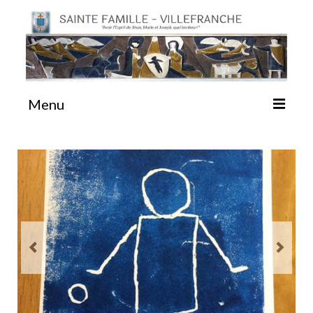
Menu
#87 (pas de titre)
Sainte Emilie
La Congrégation
La Maison-Mère