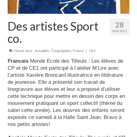
Actualités
Tutelle
Des artistes Sport
28
NOV 2021
co.
Classé dans :
Actualités
,
Congrégation
,
France
|
0
Francais
Mende Ecole des Tilleuls : Les élèves de
CP et de CE1 ont participé à l’atelier M’Lire avec
l’artiste Xavière Broncard illustratrice en littérature
de jeunesse. Elle a présenté son travail de
linogravure aux élèves et leur a proposé d’utiliser
cette technique pour mettre en dessin des corps en
mouvement pratiquant un sport collectif (thème du
salon cette année). Les œuvres des enfants seront
exposés ce samedi à la Halle Saint Jean. Bravo à
nos petits artistes!