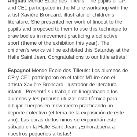
Anglais
Mende Ecole des Tilleuls: The pupils of CP
and CE1 participated in the M’Lire workshop with the
artist Xavière Broncard, illustrator of children’s
literature. She presented her work of linocut to the
pupils and proposed to them to use this technique to
draw bodies in movement practicing a collective
sport (theme of the exhibition this year). The
children’s works will be exhibited this Saturday at the
Halle Saint Jean. Congratulations to our little artists!
Espagnol
Mende Ecole des Tilleuls: Los alumnos de
CP y CE1 participaron en el taller M’Lire con el
artista Xavière Broncard, ilustrador de literatura
infantil. Presentó su trabajo de linograbado a los
alumnos y les propuso utilizar esta técnica para
dibujar cuerpos en movimiento practicando un
deporte colectivo (el tema de la exposición de este
año). Las obras de los niños se expondrán este
sábado en la Halle Saint Jean. ¡Enhorabuena a
nuestros pequeños artistas!