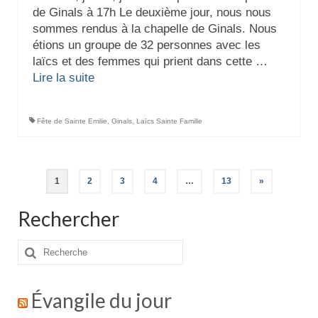
de Ginals à 17h Le deuxième jour, nous nous
sommes rendus à la chapelle de Ginals. Nous
étions un groupe de 32 personnes avec les
laïcs et des femmes qui prient dans cette …
Lire la suite­­
Fête de Sainte Emilie
,
Ginals
,
Laïcs Sainte Famille
Pagination
1
2
3
4
…
13
»
des
Rechercher
publications
Rechercher
:
Évangile du jour