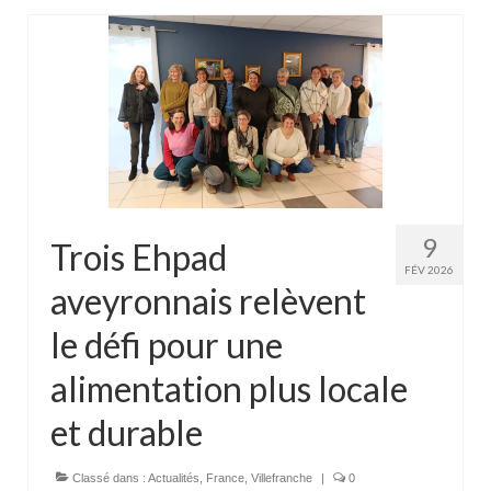
9
Trois Ehpad
FÉV 2026
aveyronnais relèvent
le défi pour une
alimentation plus locale
et durable
Classé dans :
Actualités
,
France
,
Villefranche
|
0