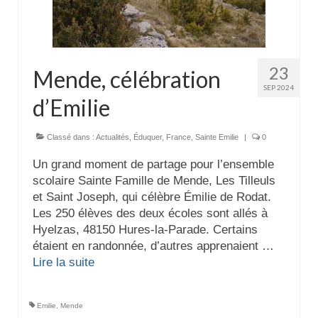
23
Mende, célébration
SEP 2024
d’Emilie
Classé dans :
Actualités
,
Éduquer
,
France
,
Sainte Emilie
|
0
Un grand moment de partage pour l’ensemble
scolaire Sainte Famille de Mende, Les Tilleuls
et Saint Joseph, qui célèbre Émilie de Rodat.
Les 250 élèves des deux écoles sont allés à
Hyelzas, 48150 Hures-la-Parade. Certains
étaient en randonnée, d’autres apprenaient …
Lire la suite­­
Emilie
,
Mende