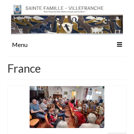
Menu
#87 (pas de titre)
France
Sainte Emilie
La Congrégation
La Maison-Mère