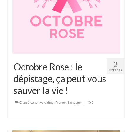
2
Octobre Rose : le
OCT 2023
dépistage, ça peut vous
sauver la vie !
Classé dans :
Actualités
,
France
,
S'engager
|
0