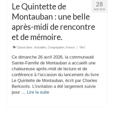
Actualités
28
Le Quintette de
AVR 2026
Montauban : une belle
Tutelle
après-midi de rencontre
et de mémoire.
Classé dans :
Actualités
,
Congrégation
,
France
|
0
Ce dimanche 26 avril 2026, la communauté
Sainte-Famille de Montauban a accueilli une
chaleureuse après-midi de lecture et de
conférence à l’occasion du lancement du livre
Le Quintette de Montauban, écrit par Charles
Berkovits. L’invitation a été largement suivie
pour …
Lire la suite­­