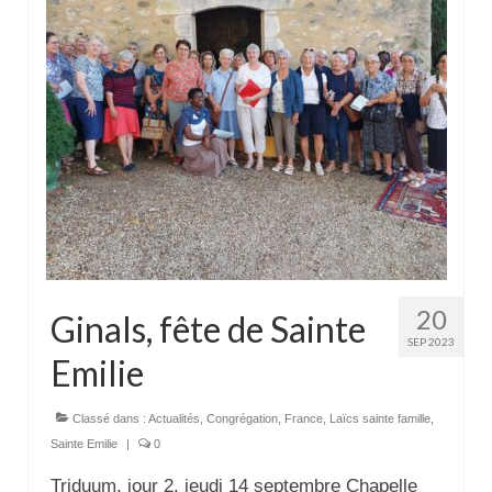
20
Ginals, fête de Sainte
SEP 2023
Emilie
Classé dans :
Actualités
,
Congrégation
,
France
,
Laïcs sainte famille
,
Sainte Emilie
|
0
Triduum, jour 2, jeudi 14 septembre Chapelle