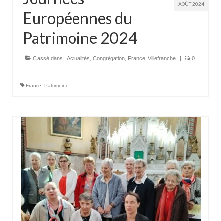
AOÛT 2024
Européennes du
Patrimoine 2024
Classé dans :
Actualités
,
Congrégation
,
France
,
Villefranche
|
0
France
,
Patrimoine