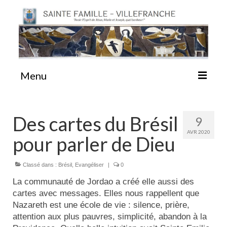
Menu
#87 (pas de titre)
Des cartes du Brésil
9
AVR 2020
pour parler de Dieu
Sainte Emilie
Classé dans :
Brésil
,
Evangéliser
|
0
La Congrégation
La communauté de Jordao a créé elle aussi des
cartes avec messages. Elles nous rappellent que
La Maison-Mère
Nazareth est une école de vie : silence, prière,
attention aux plus pauvres, simplicité, abandon à la