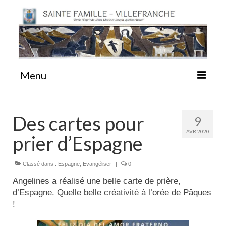
Menu
#87 (pas de titre)
Des cartes pour
9
AVR 2020
prier d’Espagne
Sainte Emilie
Classé dans :
Espagne
,
Evangéliser
|
0
La Congrégation
Angelines a réalisé une belle carte de prière,
d’Espagne. Quelle belle créativité à l’orée de Pâques
La Maison-Mère
!