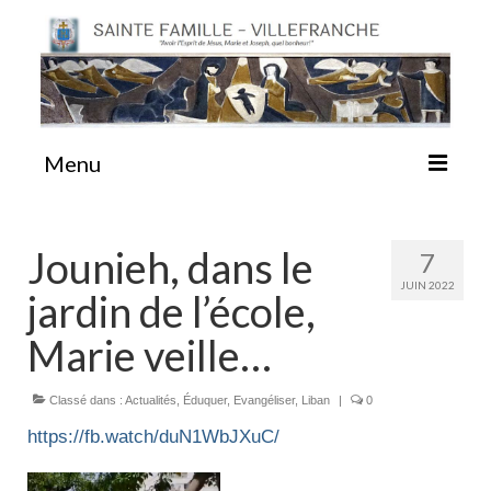
Menu
#87 (pas de titre)
Jounieh, dans le
7
JUIN 2022
jardin de l’école,
Sainte Emilie
Marie veille…
La Congrégation
Classé dans :
Actualités
,
Éduquer
,
Evangéliser
,
Liban
|
0
La Maison-Mère
https://fb.watch/duN1WbJXuC/