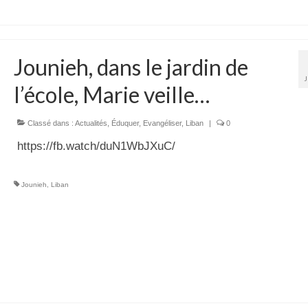
Jounieh, dans le jardin de
l’école, Marie veille…
Classé dans :
Actualités
,
Éduquer
,
Evangéliser
,
Liban
|
0
https://fb.watch/duN1WbJXuC/
Jounieh
,
Liban