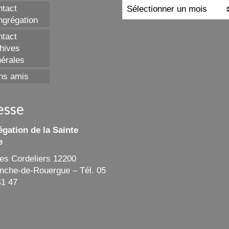
Archives
tact
grégation
tact
hives
érales
ns amis
esse
gation de la Sainte
e
des Cordeliers 12200
ranche-de-Rouergue – Tél. 05
41 47