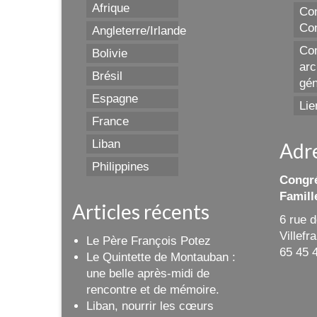
Afrique
Con
Con
Angleterre/Irlande
Con
Bolivie
arc
Brésil
gén
Espagne
Lie
France
Liban
Adr
Philippines
Congré
Famill
Articles récents
6 rue 
Villef
Le Père François Potez
65 45 
Le Quintette de Montauban :
une belle après-midi de
rencontre et de mémoire.
Liban, nourrir les cœurs