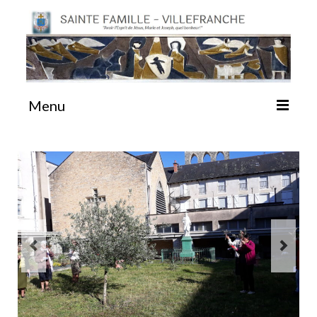
Menu
#87 (pas de titre)
Sainte Emilie
La Congrégation
La Maison-Mère