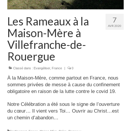
Actualités
Les Rameaux à la
7
Tutelle
AVR 2020
Maison-Mère à
Villefranche-de-
Rouergue
Classé dans :
Evangéliser
,
France
|
0
À la Maison-Mère, comme partout en France, nous
sommes privées de messe à cause du confinement
obligatoire en raison de la lutte contre le covid 19.
Notre Célébration a été sous le signe de l’ouverture
du cœur… Il vient vers Toi… Ouvrir au Christ…est
un chemin d’abandon…