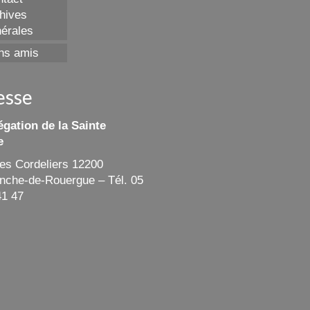
hives
érales
ns amis
esse
gation de la Sainte
e
des Cordeliers 12200
ranche-de-Rouergue – Tél. 05
41 47