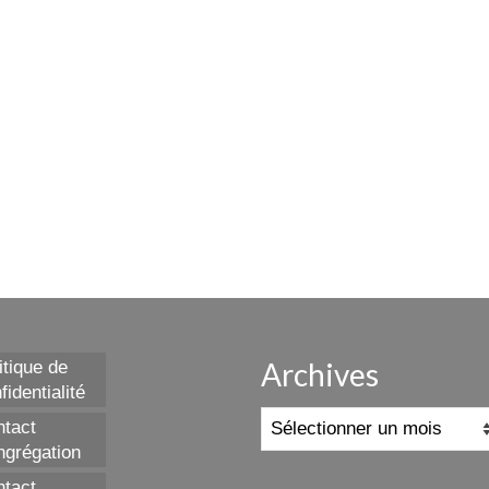
Archives
itique de
fidentialité
Archives
tact
grégation
tact