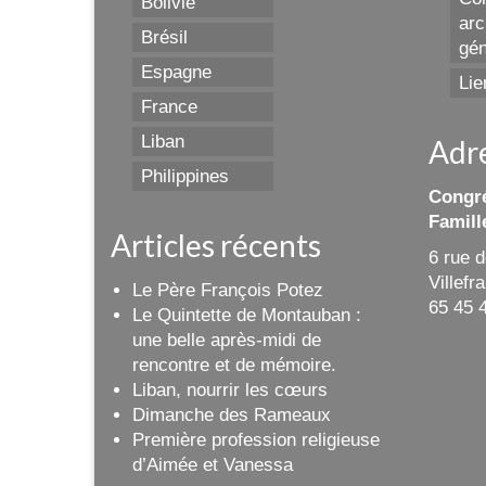
Bolivie
arc
Brésil
gén
Espagne
Lie
France
Liban
Adr
Philippines
Congré
Famill
Articles récents
6 rue 
Villef
Le Père François Potez
65 45 
Le Quintette de Montauban :
une belle après-midi de
rencontre et de mémoire.
Liban, nourrir les cœurs
Dimanche des Rameaux
Première profession religieuse
d’Aimée et Vanessa