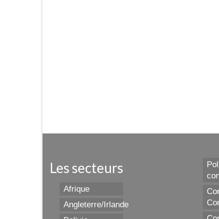
Les secteurs
Pol
con
Afrique
Con
Con
Angleterre/Irlande
Con