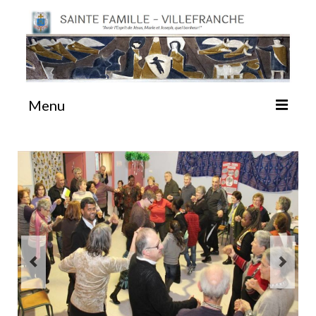
Menu
#87 (pas de titre)
Sainte Emilie
La Congrégation
La Maison-Mère