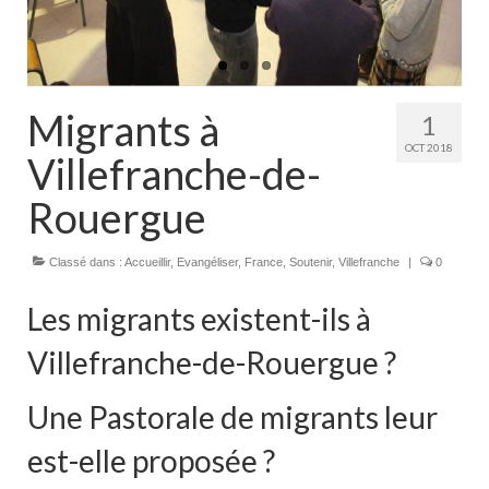
Actualités
Tutelle
Migrants à
1
OCT 2018
Villefranche-de-
Rouergue
Classé dans :
Accueillir
,
Evangéliser
,
France
,
Soutenir
,
Villefranche
|
0
Les migrants existent-ils à
Villefranche-de-Rouergue ?
Une Pastorale de migrants leur
est-elle proposée ?