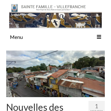
Menu
#87 (pas de titre)
Sainte Emilie
La Congrégation
La Maison-Mère
Nouvelles des
1