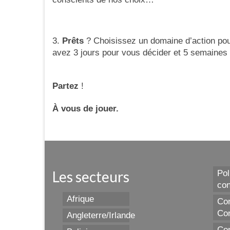
3.
Prêts
? Choisissez un domaine d’action pou
avez 3 jours pour vous décider et 5 semaines
Partez
!
À vous de jouer.
Les secteurs
Pol
con
Afrique
Con
Con
Angleterre/Irlande
Con