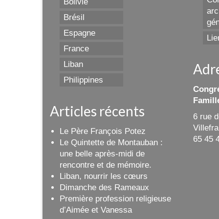
Bolivie
arc
Brésil
gén
Espagne
Lie
France
Liban
Adr
Philippines
Congré
Famill
Articles récents
6 rue 
Villef
Le Père François Potez
65 45 
Le Quintette de Montauban :
une belle après-midi de
rencontre et de mémoire.
Liban, nourrir les cœurs
Dimanche des Rameaux
Première profession religieuse
d’Aimée et Vanessa