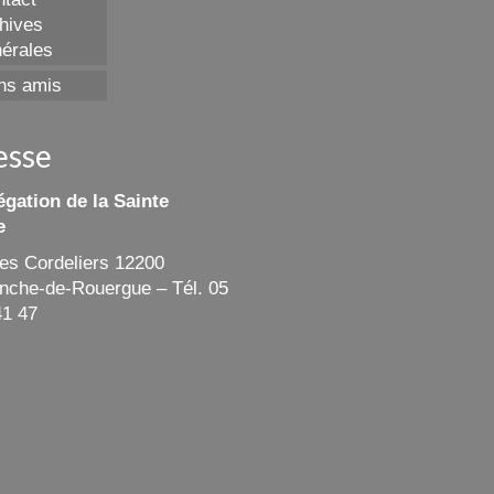
hives
érales
ns amis
esse
gation de la Sainte
e
des Cordeliers 12200
ranche-de-Rouergue – Tél. 05
41 47