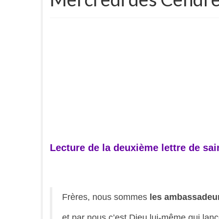
Lecture de la deuxième lettre de sain
Frères, nous sommes
les ambassadeur
et par nous c’est Dieu lui-même qui lanc