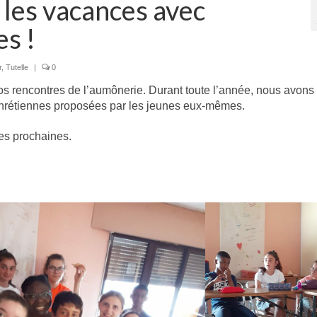
es vacances avec
es !
r
,
Tutelle
|
0
e nos rencontres de l’aumônerie. Durant toute l’année, nous avon
chrétiennes proposées par les jeunes eux-mêmes.
ses prochaines.