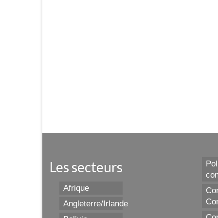
Les secteurs
Pol
con
Afrique
Con
Con
Angleterre/Irlande
Con