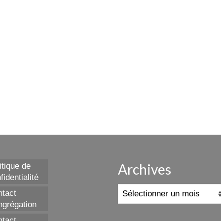
Archives
itique de
fidentialité
Archives
tact
grégation
tact