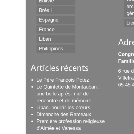
Bolivie
arc
Brésil
gén
Espagne
Lie
France
Liban
Adr
Philippines
Congré
Famill
Articles récents
6 rue 
Villef
Le Père François Potez
65 45 
Le Quintette de Montauban :
une belle après-midi de
rencontre et de mémoire.
Liban, nourrir les cœurs
Dimanche des Rameaux
Première profession religieuse
d’Aimée et Vanessa