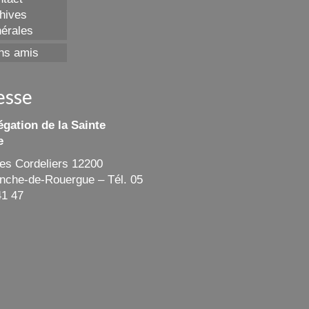
hives
érales
ns amis
esse
gation de la Sainte
e
des Cordeliers 12200
ranche-de-Rouergue – Tél. 05
41 47