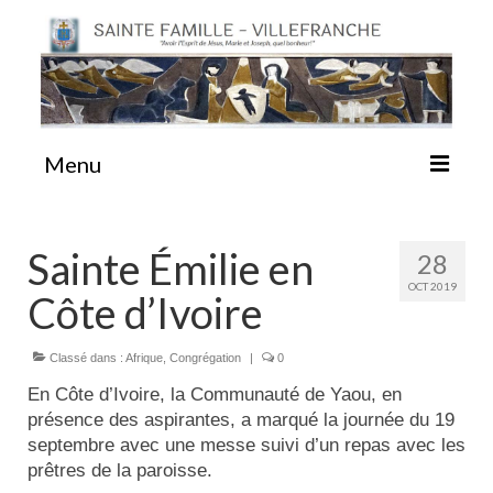
Menu
#87 (pas de titre)
Sainte Émilie en
28
OCT 2019
Côte d’Ivoire
Sainte Emilie
Classé dans :
Afrique
,
Congrégation
|
0
La Congrégation
En Côte d’Ivoire, la Communauté de Yaou, en
présence des aspirantes, a marqué la journée du 19
La Maison-Mère
septembre avec une messe suivi d’un repas avec les
prêtres de la paroisse.