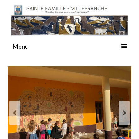
Menu
#87 (pas de titre)
Sainte Emilie
La Congrégation
La Maison-Mère