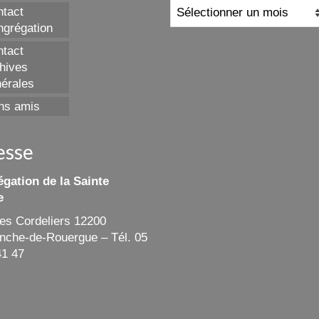
Archives
tact
grégation
tact
hives
érales
ns amis
esse
gation de la Sainte
e
des Cordeliers 12200
ranche-de-Rouergue – Tél. 05
41 47