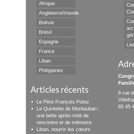
Afrique
Con
Con
Angleterre/Irlande
Con
Bolivie
arc
Brésil
gén
Espagne
Lie
France
Liban
Adr
Philippines
Congré
Famill
Articles récents
6 rue 
Villef
Le Père François Potez
65 45 
Le Quintette de Montauban :
une belle après-midi de
rencontre et de mémoire.
Liban, nourrir les cœurs