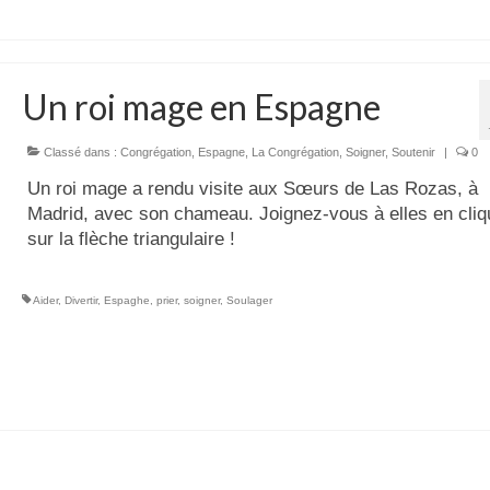
Un roi mage en Espagne
Classé dans :
Congrégation
,
Espagne
,
La Congrégation
,
Soigner
,
Soutenir
|
0
Un roi mage a rendu visite aux Sœurs de Las Rozas, à
Madrid, avec son chameau. Joignez-vous à elles en cliq
sur la flèche triangulaire !
Aider
,
Divertir
,
Espaghe
,
prier
,
soigner
,
Soulager