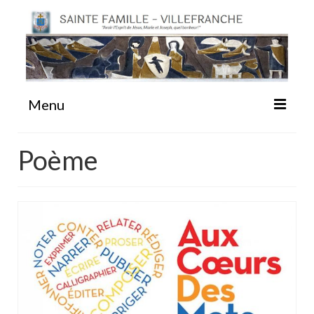
Menu
#87 (pas de titre)
Poème
Sainte Emilie
La Congrégation
La Maison-Mère