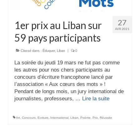
Actualités
27
Tutelle
1er prix au Liban sur
AVR 2021
59 pays participants
Classé dans :
Éduquer
,
Liban
|
0
La soirée du jeudi 19 mars ne fut pas comme
les autres pour nos chers participants au
concours d’écriture francophone lancé par
l’association « Aux cœurs des mots » !
Pendant de longs mois, un jury international de
journalistes, professeurs, …
Lire la suite­­
Art
,
Concours
,
Ecriture
,
International
,
Liban
,
Poème
,
Prix
,
Réussite