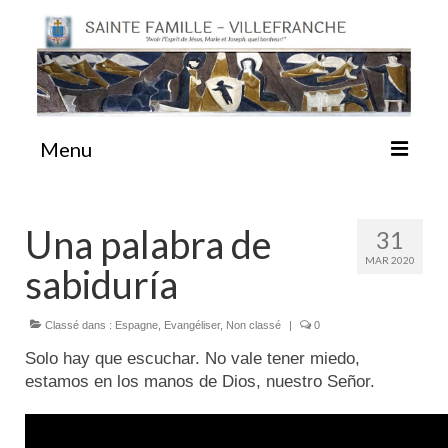
Menu
#87 (pas de titre)
Una palabra de
31
MAR 2020
sabiduría
Sainte Emilie
Classé dans :
Espagne
,
Evangéliser
,
Non classé
|
0
La Congrégation
Solo hay que escuchar. No vale tener miedo,
estamos en los manos de Dios, nuestro Señor.
La Maison-Mère