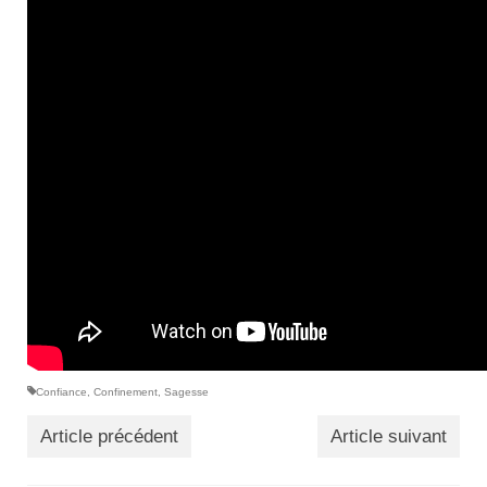
Actualités
Tutelle
Confiance
,
Confinement
,
Sagesse
Article précédent
Article suivant