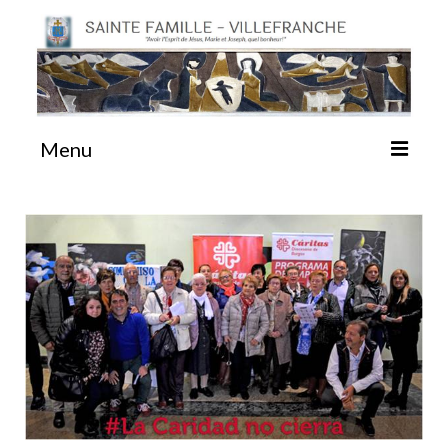
Menu
#87 (pas de titre)
Sainte Emilie
La Congrégation
La Maison-Mère