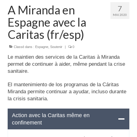
Actualités
A Miranda en
7
MAI 2020
Espagne avec la
Tutelle
Caritas (fr/esp)
Classé dans :
Espagne
,
Soutenir
|
0
Le maintien des services de la Caritas à Miranda
permet de continuer à aider, même pendant la crise
sanitaire.
El mantenimiento de los programas de la Cáritas
Miranda permite continuar a ayudar, incluso durante
la crisis sanitaria.
Action avec la Caritas même en
confinement