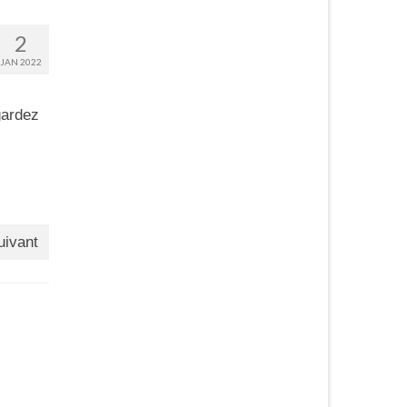
2
JAN 2022
gardez
uivant