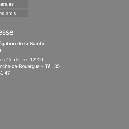
érales
ns amis
esse
gation de la Sainte
e
des Cordeliers 12200
ranche-de-Rouergue – Tél. 05
41 47