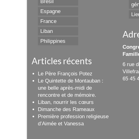
Brésil
gén
Espagne
Lie
France
Liban
Adr
Philippines
Congré
Famill
Articles récents
6 rue 
Villef
Le Père François Potez
65 45 
Le Quintette de Montauban :
une belle après-midi de
rencontre et de mémoire.
Liban, nourrir les cœurs
Dimanche des Rameaux
Première profession religieuse
d’Aimée et Vanessa