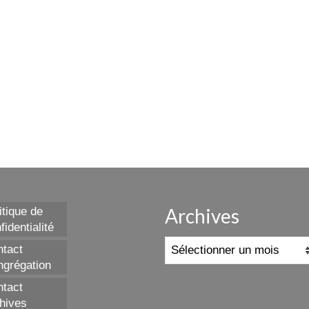
Archives
itique de
fidentialité
Archives
tact
grégation
tact
hives