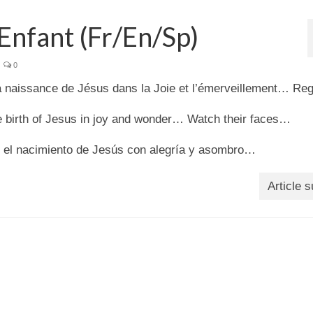
’Enfant (Fr/En/Sp)
0
la naissance de Jésus dans la Joie et l’émerveillement… Re
he birth of Jesus in joy and wonder… Watch their faces…
n el nacimiento de Jesús con alegría y asombro…
Article s