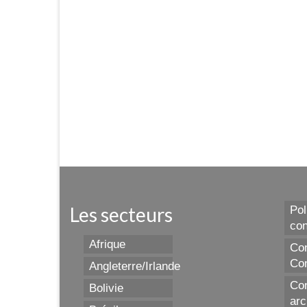
Les secteurs
Pol
con
Afrique
Con
Con
Angleterre/Irlande
Con
Bolivie
arc