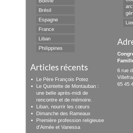
Bolivie
arc
Brésil
gén
Espagne
Lie
France
Liban
Adr
Philippines
Congré
Famill
Articles récents
6 rue 
Villef
Le Père François Potez
65 45 
Le Quintette de Montauban :
une belle après-midi de
rencontre et de mémoire.
Liban, nourrir les cœurs
Dimanche des Rameaux
Première profession religieuse
d’Aimée et Vanessa