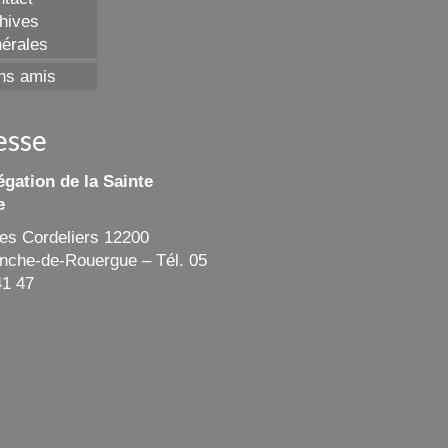
hives
érales
ns amis
esse
gation de la Sainte
e
des Cordeliers 12200
ranche-de-Rouergue – Tél. 05
41 47