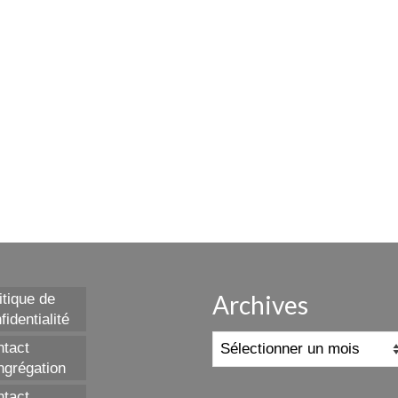
Archives
itique de
fidentialité
Archives
tact
grégation
tact