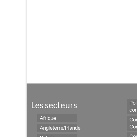
Les secteurs
Pol
con
Afrique
Con
Con
Angleterre/Irlande
Con