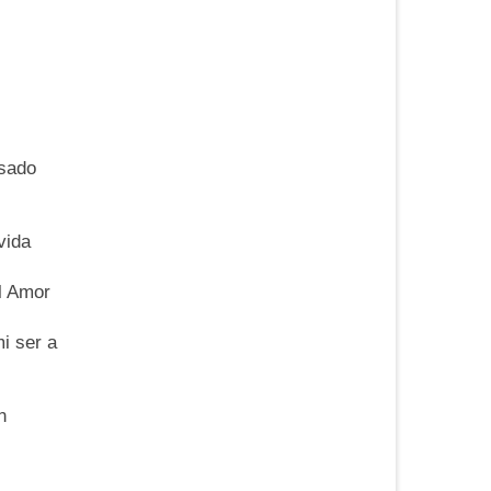
asado
vida
el Amor
i ser a
n