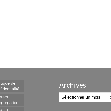
Archives
itique de
fidentialité
Archives
tact
grégation
tact