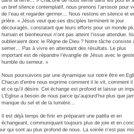
dans la terre… » Chacune de nous sème dans les pots et 
un bref silence contemplatif, nous prenons l’arrosoir pour v
de l’eau et regarder germer… Nous restons en silence et e
prière. « Jésus veut que ses disciples terminent le jour
découragés, constatant que leurs efforts pour un monde pl
humain et bienheureux n’ont pas atteint l’issue attendue. Ils
oublieraient donc le Règne de Dieu ? Notre tâche consiste 
semer… Pas à vivre en attendant des résultats. Le plus
important est de répandre l’évangile de Jésus avec le gest
humble du semeur. »
Nous poursuivons par une dynamique sur notre être en Egl
Chacun d’entre nous exprime comment il le vit, comment il 
et ce qu’il désire. Cet échange est profond et laisse un imp
L’Eglise a besoin de nous parce qu’aujourd’hui plus que jam
manque du sel et de la lumière…
Il est déjà temps de finir en préparant une paëlla et en
échangeant, communiquant toujours plus de joie et en con
our qui sont au plus profond de nous. La soirée n’est pas mo