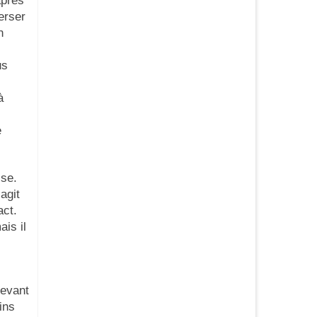
après
erser
n
us
à
e
ise.
agit
act.
ais il
cevant
ins