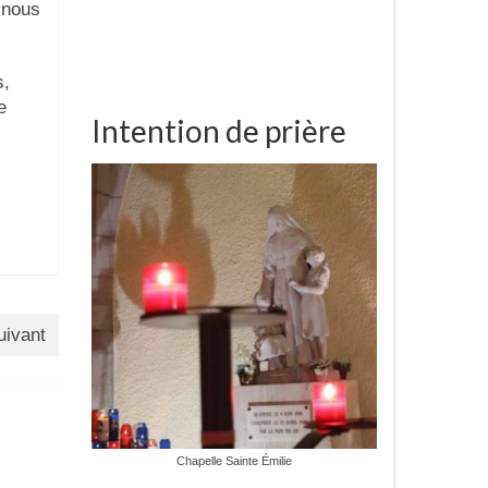
 nous
s,
e
Intention de prière
uivant
Chapelle Sainte Émilie