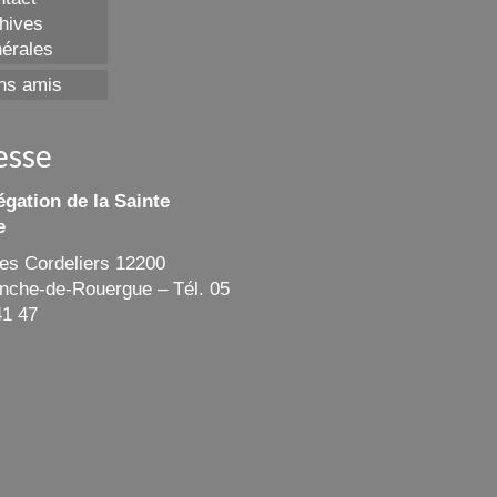
hives
érales
ns amis
esse
gation de la Sainte
e
des Cordeliers 12200
ranche-de-Rouergue – Tél. 05
41 47