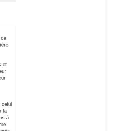
 ce
rière
 et
veur
our
 celui
r la
ns à
ème