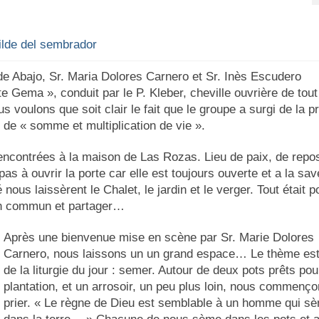
ilde del sembrador
de Abajo, Sr. Maria Dolores Carnero et Sr. Inès Escudero
 Gema », conduit par le P. Kleber, cheville ouvrière de tout
ous voulons que soit clair le fait que le groupe a surgi de la p
e « somme et multiplication de vie ».
ncontrées à la maison de Las Rozas. Lieu de paix, de repos
a pas à ouvrir la porte car elle est toujours ouverte et a la sa
s laissèrent le Chalet, le jardin et le verger. Tout était p
en commun et partager…
Après une bienvenue mise en scène par Sr. Marie Dolores
Carnero, nous laissons un un grand espace… Le thème est
de la liturgie du jour : semer. Autour de deux pots prêts pou
plantation, et un arrosoir, un peu plus loin, nous commenço
prier. « Le règne de Dieu est semblable à un homme qui s