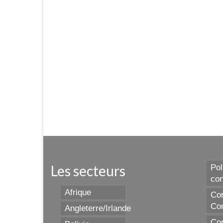
Les secteurs
Pol
con
Afrique
Con
Con
Angleterre/Irlande
Con