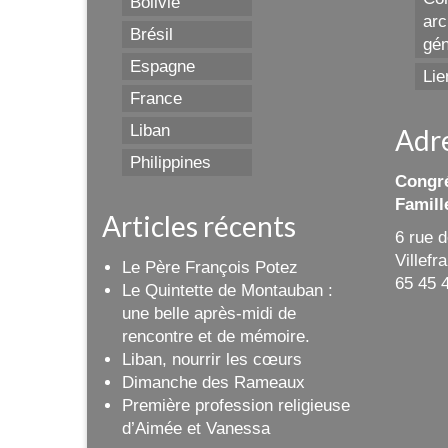
Bolivie
arc
Brésil
gén
Espagne
Lie
France
Liban
Adr
Philippines
Congré
Famill
Articles récents
6 rue 
Villef
Le Père François Potez
65 45 
Le Quintette de Montauban :
une belle après-midi de
rencontre et de mémoire.
Liban, nourrir les cœurs
Dimanche des Rameaux
Première profession religieuse
d’Aimée et Vanessa