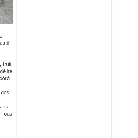
e
ustif
 fruit
délité
idéré
 des
dans
. Tous