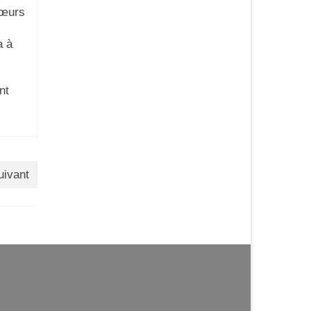
Sœurs
a à
nt
uivant