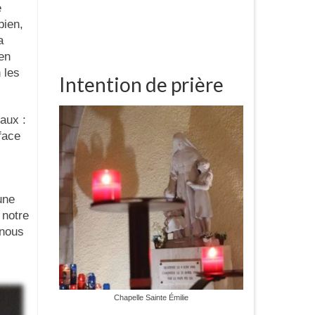
e
bien,
a
 en
 les
Intention de prière
aux :
face
une
 notre
 nous
Chapelle Sainte Émilie