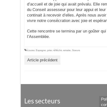
d’accueil et de joie qui avait prévalu. Elle
du Conseil assesseur pour leur appui et leur 
continait à recevoir d’elles. Après nous avo
vivre notre consécration avec joie et espéra
Cette rencontre se termina par un goûter qui
l’Assemblée.
écouter
,
Espagne
,
prier
,
réfléchir
,
retraite
,
Soeurs
Article précédent
Les secteurs
Pol
con