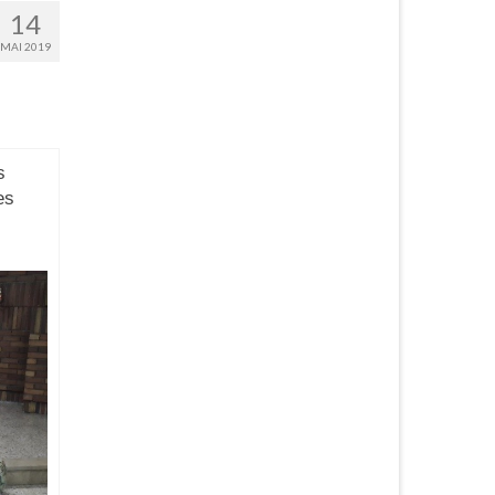
14
MAI 2019
s
es