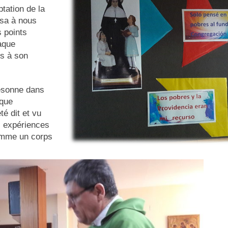
tation de la
ssa à nous
s points
aque
s à son
ésonne dans
aque
té dit et vu
es expériences
omme un corps