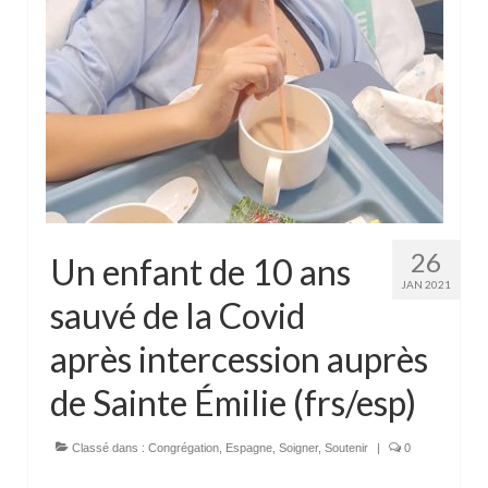
Actualités
Tutelle
26
Un enfant de 10 ans
JAN 2021
sauvé de la Covid
après intercession auprès
de Sainte Émilie (frs/esp)
Classé dans :
Congrégation
,
Espagne
,
Soigner
,
Soutenir
|
0