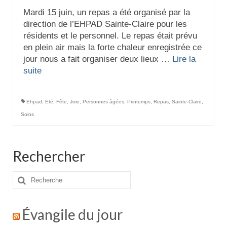
Mardi 15 juin, un repas a été organisé par la
direction de l’EHPAD Sainte-Claire pour les
résidents et le personnel. Le repas était prévu
en plein air mais la forte chaleur enregistrée ce
jour nous a fait organiser deux lieux …
Lire la
suite­­
Ehpad
,
Eté
,
Fête
,
Joie
,
Personnes âgées
,
Printemps
,
Repas
,
Sainte-Claire
,
Soins
Rechercher
Rechercher
:
Évangile du jour