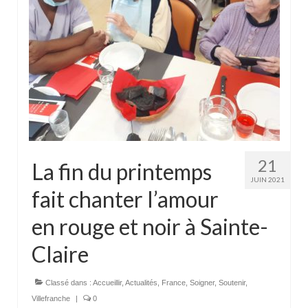
Actualités
Tutelle
21
La fin du printemps
JUIN 2021
fait chanter l’amour
en rouge et noir à Sainte-
Claire
Classé dans :
Accueillir
,
Actualités
,
France
,
Soigner
,
Soutenir
,
Villefranche
|
0